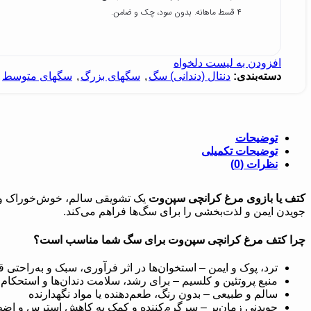
۴ قسط ماهانه. بدون سود، چک و ضامن.
افزودن به لیست دلخواه
دسته‌بندی:
دنتال (دندانی) سگ
,
سگهای بزرگ
,
سگهای متوسط
,
توضیحات
توضیحات تکمیلی
نظرات (0)
کتف یا بازوی مرغ کرانچی سپن‌وت
یک تشویقی سالم، خوش‌خوراک و پ
جویدن ایمن و لذت‌بخشی را برای سگ‌ها فراهم می‌کند.
چرا کتف مرغ کرانچی سپن‌وت برای سگ شما مناسب است؟
ترد، پوک و ایمن – استخوان‌ها در اثر فرآوری، سبک و به‌راحتی 
منبع پروتئین و کلسیم – برای رشد، سلامت دندان‌ها و استحکا
سالم و طبیعی – بدون رنگ، طعم‌دهنده یا مواد نگهدارنده
جویدنی زمان‌بر – سرگرم‌کننده و کمک به کاهش استرس و اض