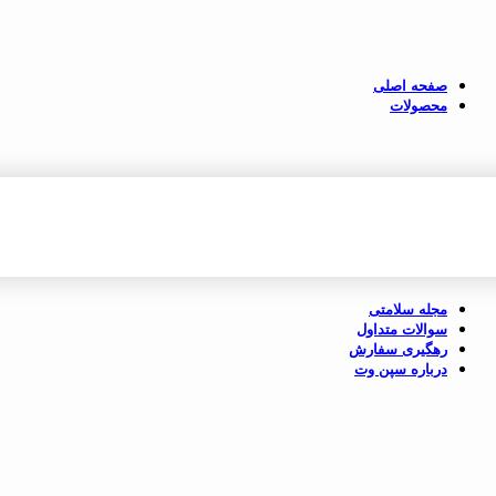
صفحه اصلی
محصولات
سگ
گربه
لوازم پت
سگهای بزرگ
محصولات گربه
بالم مرطوب کننده
سگهای کوچک
تشویقی گربه
سگهای متوسط
طعم دهنده غذا
تشویقی سگ
گربه
دنتال (دندانی) سگ
طعم دهنده غذا
سگ
مجله سلامتی
سوالات متداول
رهگیری سفارش
درباره سپن وت