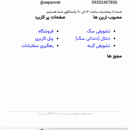
sepanvet@
09352407856
شنبه تا پنجشنبه، ساعت ۱۲ الی ۲۰ پاسخگوی شما هستیم.
محبوب ترین ها
صفحات پر کاربرد
تشویقی سگ
فروشگاه
دنتال (دندانی سگ)
پنل کاربری
تشویقی گربه
رهگیری سفارشات
مجوز ها
همه حقوق متعلق به سپن وت است © 2025 سپن وت