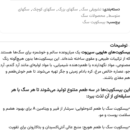
دسته‌بندی:
تشویقی سگ
,
سگهای بزرگ
,
سگهای کوچک
,
سگهای
متوسط
,
محصولات سگ
برچسب:
بیسکویت سگ
توضیحات
بیسکویت‌های هاپویی سپن‌وت
یک میان‌وعده سالم و خوشمزه برای سگ‌ها هستند
که از ترکیبات طبیعی و مقوی ساخته شده‌اند. این بیسکویت‌ها بدون هیچ‌گونه رنگ
مصنوعی، مواد نگهدارنده یا طعم‌دهنده شیمیایی، با مواد اولیه‌ای مانند آرد گندم، آرد
جو، عصاره خالص مرغ، کره بادام زمینی و جگر تهیه می‌شوند تا هم خوش‌طعم و
هم مغذی باشند.
این بیسکویت‌ها در سه طعم متنوع تولید می‌شوند تا هر سگ با هر
سلیقه‌ای از آن لذت ببرد:
•بیسکویت سگ با طعم کدوحلوایی: سرشار از فیبر و ویتامین A برای بهبود هضم و
سلامت پوست و مو.
•بیسکویت سگ با طعم هویج: منبع عالی آنتی‌اکسیدان و بتاکاروتن برای تقویت