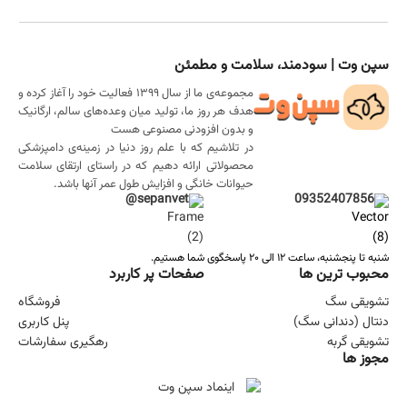
سپن وت | سودمند، سلامت و مطمئن
مجموعه‌ی ما از سال ۱۳۹۹ فعالیت خود را آغاز کرده و
هدف هر روز ما، تولید میان وعده‌های سالم، ارگانیک
و بدون افزودنی مصنوعی هست
در تلاشیم که با علم روز دنیا در زمینه‌ی دامپزشکی
محصولاتی ارائه دهیم که در راستای ارتقای سلامت
حیوانات خانگی و افزایش طول عمر آنها باشد.
sepanvet@
09352407856
شنبه تا پنجشنبه، ساعت ۱۲ الی ۲۰ پاسخگوی شما هستیم.
محبوب ترین ها
صفحات پر کاربرد
تشویقی سگ
فروشگاه
دنتال (دندانی سگ)
پنل کاربری
تشویقی گربه
رهگیری سفارشات
مجوز ها