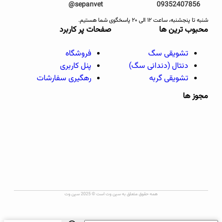
sepanvet@
09352407856
شنبه تا پنجشنبه، ساعت ۱۲ الی ۲۰ پاسخگوی شما هستیم.
محبوب ترین ها
صفحات پر کاربرد
تشویقی سگ
فروشگاه
دنتال (دندانی سگ)
پنل کاربری
تشویقی گربه
رهگیری سفارشات
مجوز ها
همه حقوق متعلق به سپن وت است © 2025 سپن وت