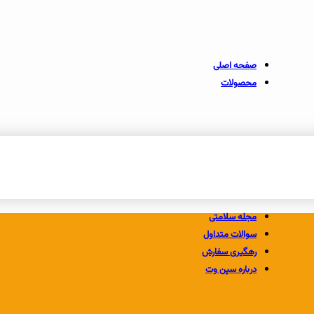
صفحه اصلی
محصولات
سگ
گربه
لوازم پت
سگهای بزرگ
محصولات گربه
بالم مرطوب کننده
سگهای کوچک
تشویقی گربه
سگهای متوسط
طعم دهنده غذا
تشویقی سگ
گربه
دنتال (دندانی) سگ
طعم دهنده غذا
سگ
مجله سلامتی
سوالات متداول
رهگیری سفارش
درباره سپن وت