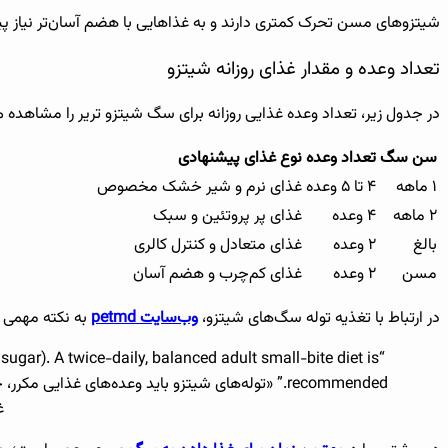
شیتزوهای مسن تحرک کمتری دارند و به غذاهایی با هضم آسان‌تر نیاز پیدا می‌کنند. غذاهای کم‌چرب و حاوی
تعداد وعده و مقدار غذای روزانه شیتزو
در جدول زیر، تعداد وعده غذایی روزانه برای سگ شیتزو تریر را مشاهده م
سن سگ
تعداد وعده
نوع غذای پیشنهادی
۱ ماهه
۴ تا ۵ وعده
غذای نرم و شیر خشک مخصوص
۲ ماهه
۴ وعده
غذای پر پروتئین و سبک
بالغ
۲ وعده
غذای متعادل و کنترل کالری
مسن
۲ وعده
غذای کم‌چرب و هضم آسان
در ارتباط با تغذیه توله سگ‌های شیتزو،
وب‌سایت petmd
به نکته مهمی ا
ugar). A twice-daily, balanced adult small-bite diet is
غ